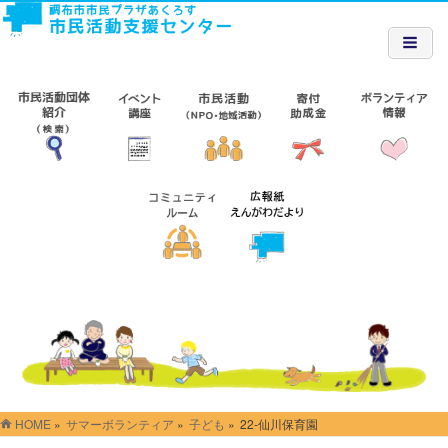
HOME
»
サマーボランティア
»
子ども
»
22-仙川保育園