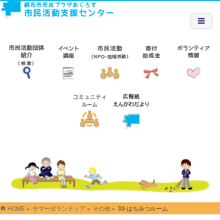
HOME
»
サマーボランティア
»
その他
»
33-はちみつルーム