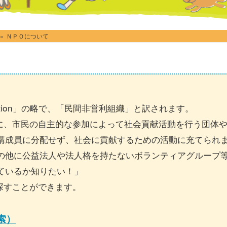
»
ＮＰＯについて
ganization」の略で、「民間非営利組織」と訳されます。
に、市民の自主的な参加によって社会貢献活動を行う団体や
、構成員に分配せず、社会に貢献するための活動に充てられ
の他に公益法人や法人格を持たないボランティアグループ等
ているか知りたい！」
探すことができます。
索）