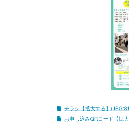
チラシ【拡大する】(JPG:81
お申し込みQRコード【拡大する