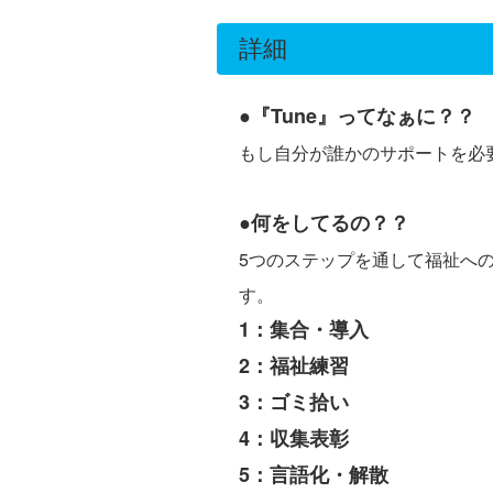
詳細
●『Tune』ってなぁに？？
もし自分が誰かのサポートを必
●何をしてるの？？
5つのステップを通して福祉へ
す。
1：集合・導入
2：福祉練習
3：ゴミ拾い
4：収集表彰
5：言語化・解散