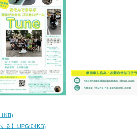
1KB)
】(JPG:64KB)