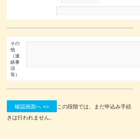
その
他
（連
絡事
項
等）
この段階では、まだ申込み手続
きは行われません。