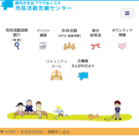
HOME
»
新規団体登録
»
掲載申し込み