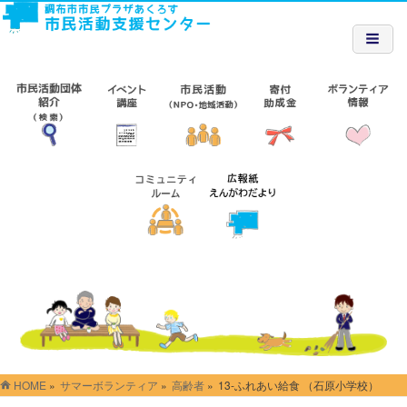
HOME
»
サマーボランティア
»
高齢者
»
13-ふれあい給食 （石原小学校）