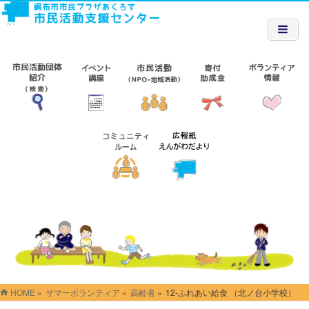
HOME
»
サマーボランティア
»
高齢者
»
12-ふれあい給食 （北ノ台小学校）