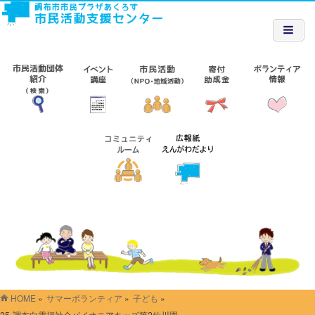
HOME
»
サマーボランティア
»
子ども
»
25-調布白雲福祉会パイオニアキッズ第2仙川園