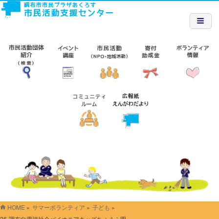
HOME
»
サマーボランティア
»
子ども
»
26-調布白雲福祉会パイオニアキッズちょうふ園