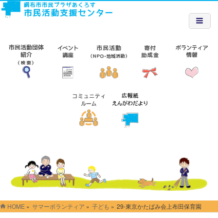
HOME
»
サマーボランティア
»
子ども
»
29-東京かたばみ会上布田保育園