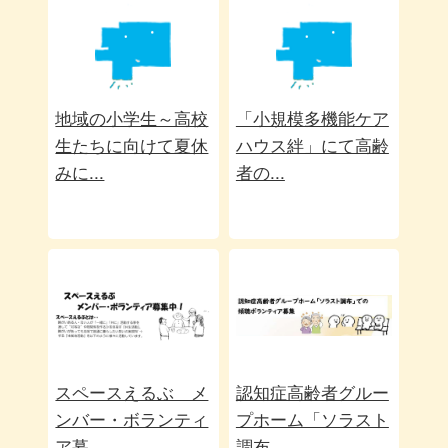
地域の小学生～高校
「小規模多機能ケア
生たちに向けて夏休
ハウス絆」にて高齢
みに...
者の...
スペースえるぶ メ
認知症高齢者グルー
ンバー・ボランティ
プホーム「ソラスト
ア募...
調布...