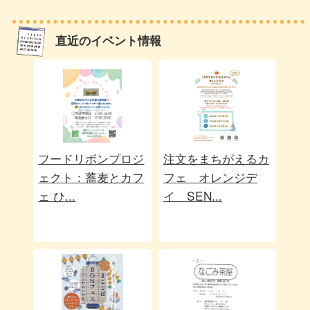
直近のイベント情報
フードリボンプロジ
注文をまちがえるカ
ェクト：蕎麦とカフ
フェ オレンジデ
ェ ひ...
イ SEN...